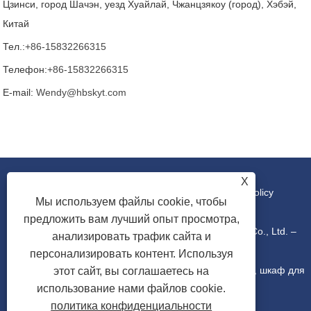
Цзинси, город Шачэн, уезд Хуайлай, Чжанцзякоу (город), Хэбэй,
Китай
Тел.:
+86-15832266315
Телефон:
+86-15832266315
E-mail:
Wendy@hbskyt.com
X
Ссылки
|
Sitemap
|
RSS
|
XML
|
Privacy Policy
Мы используем файлы cookie, чтобы
предложить вам лучший опыт просмотра,
Copyright © 2022 Hebei Shouke Yuantuo Technology Co., Ltd. –
анализировать трафик сайта и
персонализировать контент. Используя
Промышленная консоль, распределительная коробка, шкаф для
этот сайт, вы соглашаетесь на
использование нами файлов cookie.
политика конфиденциальности
ИТ-стойки – Все права защищены.