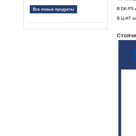
В DK-PS 
Все новые продукты
В Ц-ИТ и
Стоячи