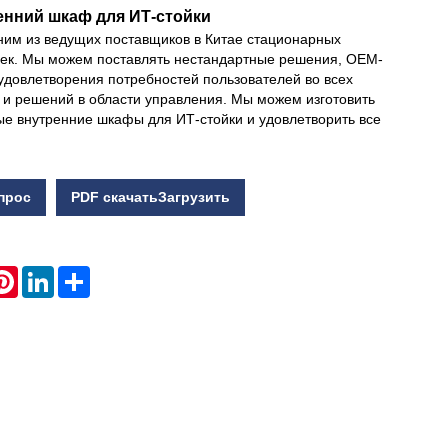
енний шкаф для ИТ-стойки
ним из ведущих поставщиков в Китае стационарных
Live
оек. Мы можем поставлять нестандартные решения, OEM-
удовлетворения потребностей пользователей во всех
 и решений в области управления. Мы можем изготовить
ые внутренние шкафы для ИТ-стойки и удовлетворить все
.
прос
PDF скачатьЗагрузить
atsApp
Pinterest
LinkedIn
Share