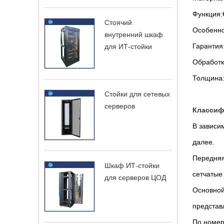
Функция:
Стоячий
Особенно
внутренний шкаф
Гарантия:
для ИТ-стойки
Обработк
Толщина: 
Стойки для сетевых
серверов
Классиф
В зависи
далее.
Передняя
Шкаф ИТ-стойки
сетчатые
для серверов ЦОД
Основной
представ
По номер