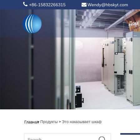
+86-15832266315
Wendy@hbskyt.com
Дом
>
Продукты
>
Это наказывает шкаф
Главная